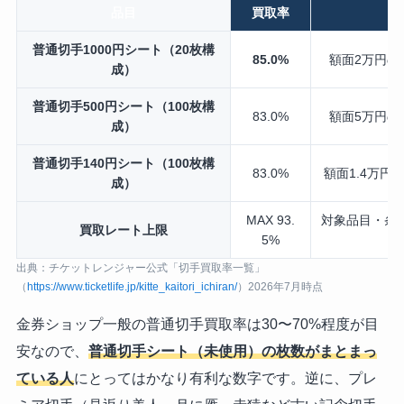
品目
買取率
普通切手1000円シート（20枚構
85.0%
額面2万円のシ
成）
普通切手500円シート（100枚構
83.0%
額面5万円のシ
成）
普通切手140円シート（100枚構
83.0%
額面1.4万円の
成）
MAX 93.
対象品目・条
買取レート上限
5%
出典：チケットレンジャー公式「切手買取率一覧」
（
https://www.ticketlife.jp/kitte_kaitori_ichiran/
）2026年7月時点
金券ショップ一般の普通切手買取率は30〜70%程度が目
安なので、
普通切手シート（未使用）の枚数がまとまっ
ている人
にとってはかなり有利な数字です。逆に、プレ