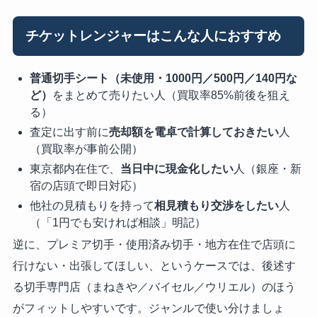
チケットレンジャーはこんな人におすすめ
普通切手シート（未使用・1000円／500円／140円な
ど）
をまとめて売りたい人（買取率85%前後を狙え
る）
査定に出す前に
売却額を電卓で計算しておきたい
人
（買取率が事前公開）
東京都内在住で、
当日中に現金化したい
人（銀座・新
宿の店頭で即日対応）
他社の見積もりを持って
相見積もり交渉をしたい
人
（「1円でも安ければ相談」明記）
逆に、プレミア切手・使用済み切手・地方在住で店頭に
行けない・出張してほしい、というケースでは、後述す
る切手専門店（まねきや／バイセル／ウリエル）のほう
がフィットしやすいです。ジャンルで使い分けましょ