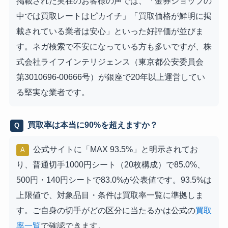
掲載された実在のお客様の声では、「金券ショップの
中では買取レートはピカイチ」「買取価格が鮮明に掲
載されている業者は安心」といった好評価が並びま
す。ネガ検索で不安になっている方も多いですが、株
式会社ライフインテリジェンス（東京都公安委員会
第3010696-00666号）が銀座で20年以上運営してい
る堅実な業者です。
買取率は本当に90%を超えますか？
Q
公式サイトに「MAX 93.5%」と明示されてお
A
り、普通切手1000円シート（20枚構成）で85.0%、
500円・140円シートで83.0%が公表値です。93.5%は
上限値で、対象品目・条件は買取率一覧に準拠しま
す。ご自身の切手がどの区分に当たるかは公式の
買取
率一覧
で確認できます。