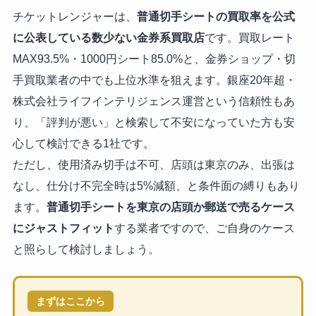
チケットレンジャーは、
普通切手シートの買取率を公式
に公表している数少ない金券系買取店
です。買取レート
MAX93.5%・1000円シート85.0%と、金券ショップ・切
手買取業者の中でも上位水準を狙えます。銀座20年超・
株式会社ライフインテリジェンス運営という信頼性もあ
り、「評判が悪い」と検索して不安になっていた方も安
心して検討できる1社です。
ただし、使用済み切手は不可、店頭は東京のみ、出張は
なし、仕分け不完全時は5%減額、と条件面の縛りもあり
ます。
普通切手シートを東京の店頭か郵送で売るケース
にジャストフィット
する業者ですので、ご自身のケース
と照らして検討しましょう。
まずはここから