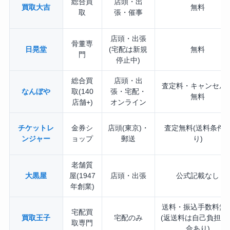
総合買
店頭・出
買取大吉
無料
取
張・催事
店頭・出張
骨董専
日晃堂
(宅配は新規
無料
門
停止中)
総合買
店頭・出
査定料・キャンセル
なんぼや
取(140
張・宅配・
無料
店舗+)
オンライン
チケットレ
金券シ
店頭(東京)・
査定無料(送料条件
ンジャー
ョップ
郵送
り)
老舗質
大黒屋
屋(1947
店頭・出張
公式記載なし
年創業)
送料・振込手数料無
宅配買
買取王子
宅配のみ
(返送料は自己負担の
取専門
合あり)