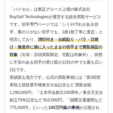
「バイセル」は東証グロース上場の株式会社
BuySell Technologiesが運営する総合買取サービス
です。切手専門ページでは「シミや汚れがある切
手、裏のりがない切手でも、1枚1枚丁寧に査定」と
明言しており、
消印付き・台紙貼り・バラ・日焼
け・無造作に袋に入ったままの切手まで買取保証の
対象
（出張・店頭買取限定、宅配は対象外）。状態
に不安のある切手の受け皿が12社の中でも最も広い
1社です。
実績面も強力です。公式の買取事例には「第3回世
界陸上競技選手権東京大会記念など 買取金額
1,290,000円」「土木学会創立100周年／東京天文台
創立75年記念など 910,000円」「国際文通週間など
775,400円」といった
100万円級の事例
が公開され