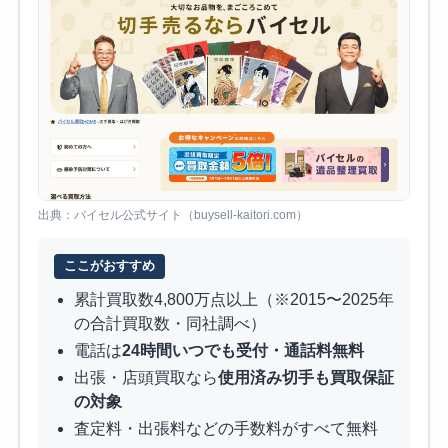
出典：バイセル公式サイト（buysell-kaitori.com）
ここがおすすめ
累計買取数4,800万点以上（※2015〜2025年
の合計買取数・同社調べ）
電話は
24時間いつでも受付・通話料無料
出張・店頭買取なら
使用済み切手も買取保証
の対象
査定料・出張料などの手数料がすべて無料