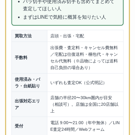
バラ切手や使用済み切手も含めてまとめて
査定してほしい人
まずはLINEで気軽に概算を知りたい人
買取方法
店頭・出張・宅配
出張費・査定料・キャンセル費無料
／宅配は往復送料・梱包代・キャン
手数料
セル代無料（※品物によっては送料
自己負担の場合あり）
使用済み・バ
いずれも査定OK（公式明記）
ラ・台紙貼り
店舗の半径20〜30km圏内が目安
出張対応エリ
（相談可）。店舗は全国に20店舗以
ア
上
電話 9:00〜21:00（年中無休）／LIN
受付
E査定24時間／Webフォーム