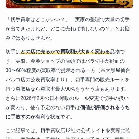
「切手買取はどこがいい？」「実家の整理で大量の切手
が出てきたけれど、どこに売れば損しないの？」とお悩
みではありませんか。
切手は
どの店に売るかで買取額が大きく変わる
品物で
す。実際、金券ショップの店頭ではバラ切手が額面の
30〜60%程度の買取率で提示される一方（※大黒屋仙台
パルコ店の公表買取率より）、切手専門の販売ルートを
持つ買取店なら買取率最大90%をうたう店もあります。
さらに2026年2月の日本郵政のルール変更で切手の扱い
が変わり、使う予定のない切手は
価値が評価されるうち
に手放すのが有利
な状況です。
この記事では、切手買取店12社の公式サイトを実際に確