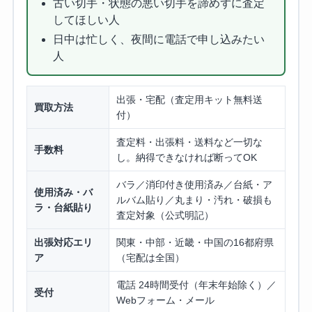
古い切手・状態の悪い切手を諦めずに査定
してほしい人
日中は忙しく、夜間に電話で申し込みたい
人
出張・宅配（査定用キット無料送
買取方法
付）
査定料・出張料・送料など一切な
手数料
し。納得できなければ断ってOK
バラ／消印付き使用済み／台紙・ア
使用済み・バ
ルバム貼り／丸まり・汚れ・破損も
ラ・台紙貼り
査定対象（公式明記）
出張対応エリ
関東・中部・近畿・中国の16都府県
ア
（宅配は全国）
電話 24時間受付（年末年始除く）／
受付
Webフォーム・メール