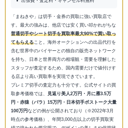
出張費・査定料・キャンセル料無料
「まねきや」は切手・金券の買取に強い買取店で
す。最大の強みは、他店では安く買い叩かれがちな
普通切手やシート切手を買取率最大90%で買い取っ
てもらえる
こと。海外オークションへの出品代行を
含む世界中のバイヤーとの独自の販売ネットワーク
を持ち、日本と世界両方の相場観・需要を理解した
スタッフが査定するため、国内需要だけで値付けす
る店より高い買取率を実現できています。
プレミア切手の査定力も十分です。公式サイトの買
取参考価格では、
見返り美人2万円・月に雁3.5万
円・赤猿（バラ）15万円・日本切手ボストーク大量
100万円
などの例が公開されており（※2022年3月
時点の参考価格）、年間3,000点以上の切手買取実
績で培われた鑑定眼で、デザインの美しさや保管状