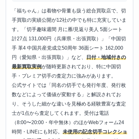
「福ちゃん」は着物や骨董も扱う総合買取店で、切
手買取の実績公開が12社の中でも特に充実していま
す。「切手趣味週間 月に雁/見返り美人 5面シート
計27点 131,000円（兵庫県・出張買取）」「中国切
手 革4 中国共産党成立50周年 36面シート 162,000
円（愛知県・出張買取）」など、
日付・地域付きの
最新買取実例
が随時更新されており、特に中国切
手・プレミア切手の査定力に強みがあります。
公式サイトでは「同名の切手でも発行年度、発行枚
数などによって価値が変動する」と解説されてお
り、そうした細かな違いを見極める経験豊富な査定
士が1点から査定してくれます。受付は電話
（8:00〜20:00・年中無休）のほかWebフォーム24
時間・LINEにも対応。
未使用の記念切手コレクショ