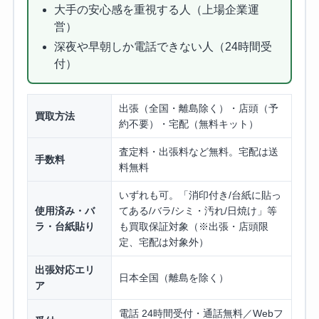
大手の安心感を重視する人（上場企業運
営）
深夜や早朝しか電話できない人（24時間受
付）
出張（全国・離島除く）・店頭（予
買取方法
約不要）・宅配（無料キット）
査定料・出張料など無料。宅配は送
手数料
料無料
いずれも可。「消印付き/台紙に貼っ
使用済み・バ
てある/バラ/シミ・汚れ/日焼け」等
ラ・台紙貼り
も買取保証対象（※出張・店頭限
定、宅配は対象外）
出張対応エリ
日本全国（離島を除く）
ア
電話 24時間受付・通話無料／Webフ