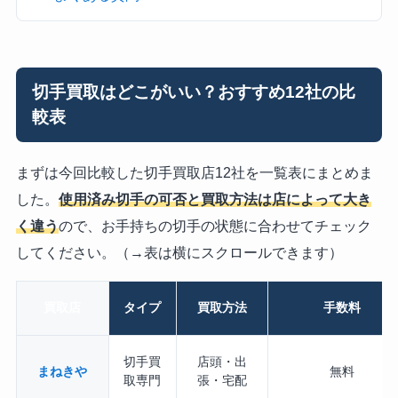
切手買取はどこがいい？おすすめ12社の比
較表
まずは今回比較した切手買取店12社を一覧表にまとめま
した。
使用済み切手の可否と買取方法は店によって大き
く違う
ので、お手持ちの切手の状態に合わせてチェック
してください。（→表は横にスクロールできます）
買取店
タイプ
買取方法
手数料
切手買
店頭・出
まねきや
無料
取専門
張・宅配