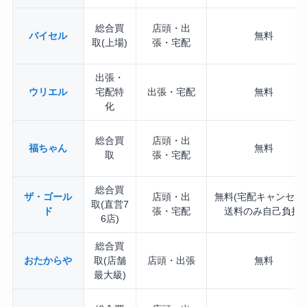
総合買
店頭・出
バイセル
無料
取(上場)
張・宅配
出張・
ウリエル
宅配特
出張・宅配
無料
化
総合買
店頭・出
福ちゃん
無料
取
張・宅配
総合買
ザ・ゴール
店頭・出
無料(宅配キャンセル
取(直営7
ド
張・宅配
送料のみ自己負担)
6店)
総合買
おたからや
取(店舗
店頭・出張
無料
最大級)