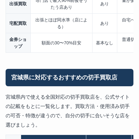
専門店で最大90%前後をう
量が多
出張買取
あり
たう店あり
出張とほぼ同水準（店によ
自宅へ
宅配買取
あり
る）
金券ショ
普通切
額面の30〜70%目安
基本なし
ップ
宮城県に対応するおすすめの切手買取店
宮城県内で使える全国対応の切手買取店を、公式サイト
の記載をもとに一覧化します。買取方法・使用済み切手
の可否・特徴が違うので、自分の切手に合いそうな店を
選びましょう。