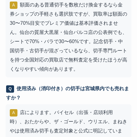
額面のある普通切手を数枚だけ換金するなら金
A
券ショップの手軽さも選択肢ですが、買取率は額面の
30〜70%目安でプレミア価値は基本評価されませ
ん。仙台の質屋大黒屋・仙台パルコ店の公表例でも、
シートで70%・バラで30〜60%です。記念切手・中
国切手・古切手が混ざっているなら、切手専門ルート
を持つ全国対応の買取店で無料査定を受けたほうが高
くなりやすい傾向があります。
使用済み（消印付き）の切手は宮城県内でも売れま
Q
すか？
店によります。バイセル（出張・店頭利用
A
時）、おたからや、ザ・ゴールド、ウリエル、まねき
やは使用済み切手も査定対象と公式に明記していま