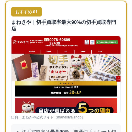
おすすめ 01
まねきや｜切手買取率最大90%の切手買取専門
店
出典：まねきや公式サイト（manekiya.shop）
切手買取率は
最高90%
。普通切手・シート切