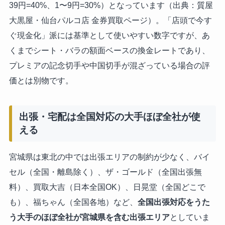
39円=40%、1〜9円=30%）となっています（出典：質屋
大黒屋・仙台パルコ店 金券買取ページ）。「店頭で今す
ぐ現金化」派には基準として使いやすい数字ですが、あ
くまでシート・バラの額面ベースの換金レートであり、
プレミアの記念切手や中国切手が混ざっている場合の評
価とは別物です。
出張・宅配は全国対応の大手ほぼ全社が使
える
宮城県は東北の中では出張エリアの制約が少なく、バイ
セル（全国・離島除く）、ザ・ゴールド（全国出張無
料）、買取大吉（日本全国OK）、日晃堂（全国どこで
も）、福ちゃん（全国各地）など、
全国出張対応をうた
う大手のほぼ全社が宮城県を含む出張エリア
としていま