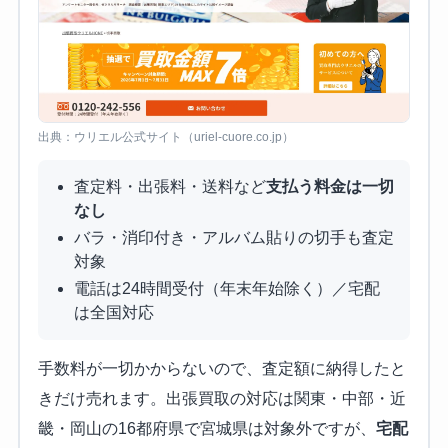
出典：ウリエル公式サイト（uriel-cuore.co.jp）
査定料・出張料・送料など
支払う料金は一切
なし
バラ・消印付き・アルバム貼りの切手も査定
対象
電話は24時間受付（年末年始除く）／宅配
は全国対応
手数料が一切かからないので、査定額に納得したと
きだけ売れます。出張買取の対応は関東・中部・近
畿・岡山の16都府県で宮城県は対象外ですが、
宅配