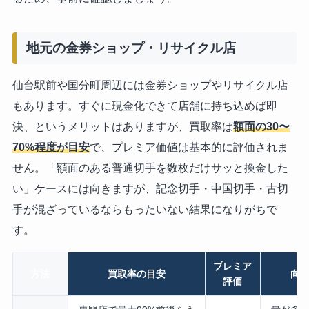
地元の金券ショップ・リサイクル店
仙台駅前や国分町周辺には金券ショップやリサイクル店
もあります。すぐに現金化できて店舗に持ち込めば即
決、というメリットはありますが、買取率は
額面の30〜
70%程度が目安
で、プレミア価値は基本的に評価されま
せん。「額面のある普通切手を数枚だけサッと換金した
い」ケースには向きますが、記念切手・中国切手・古切
手が混ざっているならもったいない結果になりがちで
す。
プレミア
方法
買取率の目安
向
評価