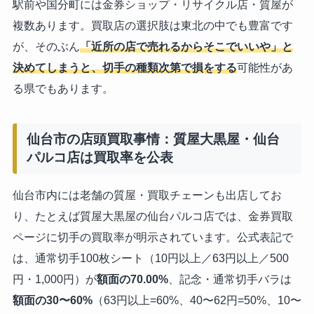
駅前や国分町には金券ショップ・リサイクル店・質屋が
複数あります。買取店の選択肢は東北の中でも豊富です
が、そのぶん
「近所の店で売れるからそこでいいや」と
決めてしまうと、切手の種類次第で損をする
可能性があ
る県でもあります。
仙台市の店頭買取事情：質屋大黒屋・仙台
パルコ店は買取率を公表
仙台市内には老舗の質屋・買取チェーンも出店してお
り、たとえば質屋大黒屋の仙台パルコ店では、金券買取
ページに切手の買取率が明示されています。公式表記で
は、通常切手100枚シート（10円以上／63円以上／500
円・1,000円）が
額面の70.00%
、記念・通常切手バラは
額面の30〜60%
（63円以上=60%、40〜62円=50%、10〜