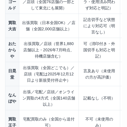
ゴー
／店頭（全国76店舗の一部と
ラ・使用済み問わ
ルド
して東北にも展開）
ず対応と明記）
記念切手など状態
買取
出張買取（日本全国OK）／店
により対応可（明
大吉
舗（全国2,000店舗以上）
言なし）
おた
出張買取／店頭（世界1,880
可（消印付き・外
から
店舗以上・2026年7月時点、
国切手も対応と明
や
待機店舗含む）
記）
出張買取（全国どこでも）／
日晃
言及あり（未使用
店頭（宅配は2025年12月12
堂
の方が高評価）
日より新規受付停止中）
出張／宅配／店頭／オンライ
なん
L
ン買取の4方式（全国140店舗
記載なし（不明）
ぼや
以上）
買
買取
宅配買取のみ（全国から送付
不可（未使用の
0
王子
可）
み）