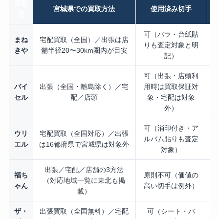
買取
宮城県での買取方法
使用済み切手
店
可（バラ・台紙貼
まね
宅配買取（全国）／出張は店
りも査定対象と明
きや
舗半径20〜30km圏内が目安
記）
可（出張・店頭利
バイ
出張（全国・離島除く）／宅
用時は買取保証対
点
セル
配／店頭
象・宅配は対象
外）
可（消印付き・ア
ウリ
宅配買取（全国対応）／出張
ルバム貼りも査定
エル
は16都府県で宮城県は対象外
対象）
出張／宅配／店舗の3方法
福ち
原則不可（価値の
（対応地域一覧に東北も掲
ゃん
高い切手は例外）
載）
ザ・
出張買取（全国無料）／宅配
可（シート・バ