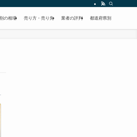
別の相場
売り方・売り先
業者の評判
都道府県別
す