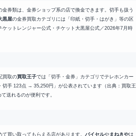
の金券類は、金券ショップ系の店で換金できます。切手も扱う
大黒屋
の金券買取カテゴリには「印紙・切手・はがき」等の区
ケットレンジャー公式・チケット大黒屋公式／2026年7月時
配買取の
買取王子
では「切手・金券」カテゴリでテレホンカー
 123点 → 35,250円」が公表されています（出典：買取王
詰めて送れるのが便利です。
めて買い取ってもらえる店があります。
バイセル
や
まねきや
は