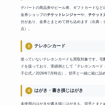
デパートの商品券やビール券、ギフトカードなど
金券ショップの
チケットレンジャー
や、
チケット
分があり、金券とまとめて持ち込めます（出典：チ
点）。
テレホンカード
3
使っていないテレホンカードも買取対象です。宅
ドを扱っており、実績例として「テレホンカード・切手
子公式／2026年7月時点）。切手と一緒に箱に
はがき・書き損じはがき
4
未使用のはがきや書き損じはがきも、切手とまと